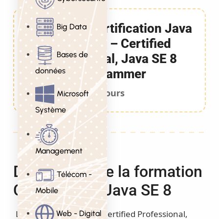
Formation Certification Java
Big Data
8 niveau 2 – Certified
Bases de
Professional, Java SE 8
données
Programmer
3 Jours
Microsoft
Système
Management
Description de la formation
Télécom -
Certification Java SE 8
Mobile
La certification Oracle Certified Professional,
Web - Digital