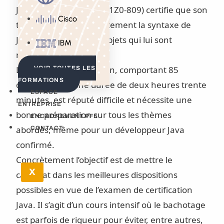
Java SE 8 Programmer (1Z0-809) certifie que son
Cisco
titulaire maîtrise parfaitement la syntaxe de
Java 8 et les concepts objets qui lui sont
IBM
rattachés.
L’examen de certification, comportant 85
VOIR TOUTES LES
FORMATIONS
questions et d’une durée de deux heures trente
ESPACE
minutes, est réputé difficile et nécessite une
ENTREPRISE
bonne préparation sur tous les thèmes
ENCADREMENT PFE
abordés, même pour un développeur Java
CONTACT
confirmé.
Concrètement l’objectif est de mettre le
X
candidat dans les meilleures dispositions
possibles en vue de l’examen de certification
Java. Il s’agit d’un cours intensif où le bachotage
est parfois de rigueur pour éviter, entre autres,