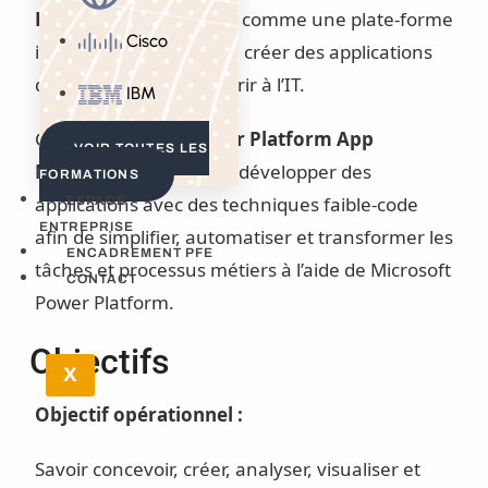
Platform
se positionne comme une plate-forme
Cisco
intégrée permettant de créer des applications
d’entreprise sans recourir à l’IT.
IBM
Cette
formation Power Platform App
VOIR TOUTES LES
Maker
vous apprend à développer des
FORMATIONS
applications avec des techniques faible-code
ESPACE
ENTREPRISE
afin de simplifier, automatiser et transformer les
ENCADREMENT PFE
tâches et processus métiers à l’aide de Microsoft
CONTACT
Power Platform.
Objectifs
X
Objectif opérationnel :
Savoir concevoir, créer, analyser, visualiser et