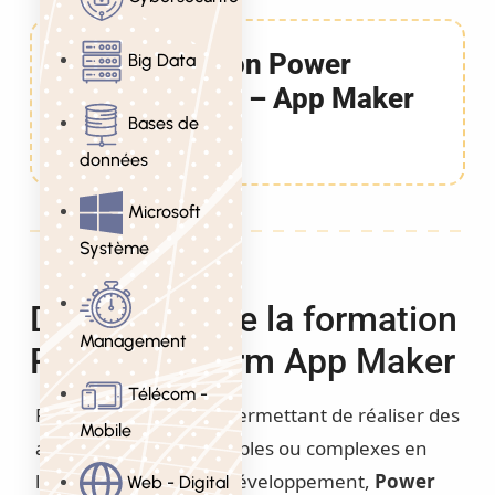
Formation Power
Big Data
Platform – App Maker
Bases de
4 Jours
données
Microsoft
Système
Description de la formation
Management
Power Platform App Maker
Télécom -
Plate-forme low-code permettant de réaliser des
Mobile
applications métier simples ou complexes en
limitant les efforts de développement,
Power
Web - Digital