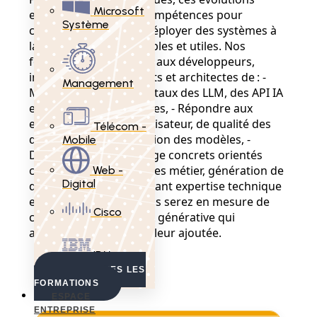
Microsoft
exigent de nouvelles compétences pour
Système
concevoir, intégrer et déployer des systèmes à
la fois performants, fiables et utiles. Nos
formations permettent aux développeurs,
ingénieurs, data analysts et architectes de : -
Management
Maîtriser les fondamentaux des LLM, des API IA
et des agents autonomes, - Répondre aux
enjeux d'expérience utilisateur, de qualité des
Télécom -
données et de supervision des modèles, -
Mobile
Déployer des cas d'usage concrets orientés
client (chatbots, copilotes métier, génération de
Web -
Digital
documents, etc.). En alliant expertise technique
et sens des usages, vous serez en mesure de
Cisco
créer des solutions d'IA générative qui
apportent une réelle valeur ajoutée.
IBM
Agents IA
VOIR TOUTES LES
FORMATIONS
ESPACE
ENTREPRISE