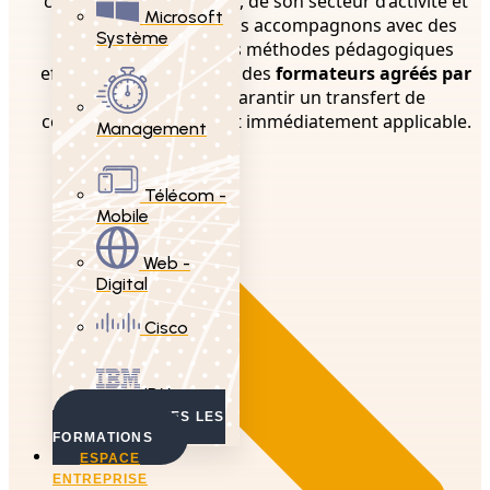
compte de ses objectifs, de son secteur d’activité et
Microsoft
de ses défis. Nous vous accompagnons avec des
Système
contenus ciblés et des méthodes pédagogiques
efficaces, dispensés par des
formateurs agréés par
le CNFCPP
, pour garantir un transfert de
compétences concret et immédiatement applicable.
Management
Accueil
Télécom -
Mobile
Web -
Digital
Cisco
IBM
VOIR TOUTES LES
FORMATIONS
ESPACE
ENTREPRISE