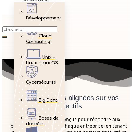
Développement
Cloud
Computing
Unix -
Linux - macOS
Cybersécurité
Des formations alignées sur vos
Big Data
objectifs
Bases de
Nos parcours sont conçus pour répondre aux
données
besoins spécifiques de chaque entreprise, en tenant