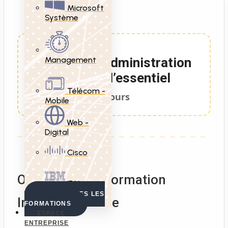
Microsoft
Système
Management
Formation Administration
Apache, l’essentiel
Télécom -
2 Jours
Mobile
Web -
Digital
Cisco
Objectifs de la formation
IBM
VOIR TOUTES LES
Initiation Apache
FORMATIONS
ESPACE
ENTREPRISE