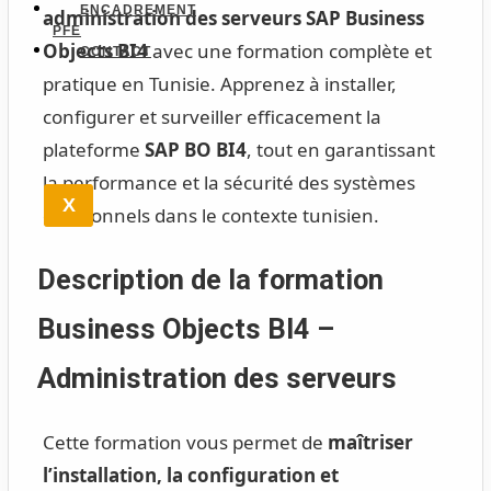
ENCADREMENT
administration des serveurs SAP Business
PFE
Objects BI4
avec une formation complète et
CONTACT
pratique en Tunisie. Apprenez à installer,
configurer et surveiller efficacement la
plateforme
SAP BO BI4
, tout en garantissant
la performance et la sécurité des systèmes
X
décisionnels dans le contexte tunisien.
Description de la formation
Business Objects BI4 –
Administration des serveurs
Cette formation vous permet de
maîtriser
l’installation, la configuration et