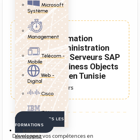
Microsoft
Système
Management
Formation
Administration
des Serveurs SAP
Télécom -
Mobile
Business Objects
BI4 en Tunisie
Web -
Digital
2 Jours
Cisco
IBM
VOIR TOUTES LES
FORMATIONS
ESPACE
Développez vos compétences en
ENTREPRISE