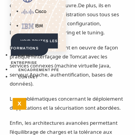
contexte de mise en oeuvre.De plus, ils en
Cisco
maîtriseront son administration sous tous ses
aspects: l’installation, la configuration,
IBM
l’exploitation, le monitoring et le tuning.
VOIR TOUTES LES
Les participants mettront en oeuvre de façon
FORMATIONS
pratique l’interfaçage de Tomcat avec les
ESPACE
ENTREPRISE
services connexes (machine virtuelle Java,
ENCADREMENT PFE
serveur Apache, authentification, bases de
CONTACT
données).
Les problématiques concernant le déploiement
X
d’applications et la sécurisation sont abordées.
Enfin, les architectures avancées permettant
l’équilibrage de charges et la tolérance aux