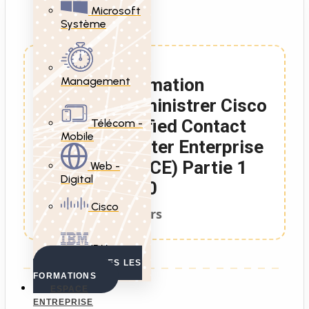
Microsoft
Système
Management
Formation
Administrer Cisco
Unified Contact
Télécom -
Mobile
Center Enterprise
(UCCE) Partie 1
Web -
Digital
V2.0
Cisco
5 Jours
IBM
VOIR TOUTES LES
FORMATIONS
ESPACE
ENTREPRISE