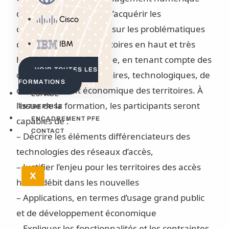
des territoires permet d’acquérir les
Cisco
connaissances de base sur les problématiques
de couverture des territoires en haut et très
IBM
haut débit, fixe et mobile, en tenant compte des
VOIR TOUTES LES
contraintes réglementaires, technologiques, de
FORMATIONS
développement économique des territoires. À
ESPACE
l’issue de la formation, les participants seront
ENTREPRISE
capables de :
ENCADREMENT PFE
CONTACT
– Décrire les éléments différenciateurs des
technologies des réseaux d’accès,
– Justifier l’enjeu pour les territoires des accès
X
hauts débit dans les nouvelles
– Applications, en termes d’usage grand public
et de développement économique
– Expliquer les fonctionnalités et les contraintes