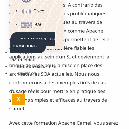
composantes entre elles. A contrario des
Cisco
solutions précédentes, les problématiques
d’intégration sont résolues au travers de
IBM
frameworks dit « légers » comme Apache
Camel. Ces frameworks permettent de relier
VOIR TOUTES LES
FORMATIONS
efficacement et de manière fiable les
ESPACE
applications au sein d’un SI et deviennent la
ENTREPRISE
brique de base pour la mise en place des
ENCADREMENT PFE
architectures SOA actuelles. Nous nous
CONTACT
confronterons à des exemples tirés de cas
d’usage réels pour mettre en pratique des
X
solutions simples et efficaces au travers de
Camel.
Avec cette formation Apache Camel, vous serez