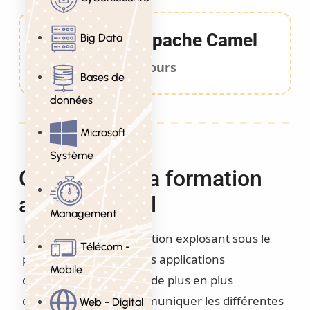
Formation Apache Camel
Big Data
3 Jours
Bases de
données
Microsoft
Système
Objectifs de la formation
apache camel
Management
Les systèmes d’information explosant sous le
Télécom -
poids des services et des applications
Mobile
développées, il devient de plus en plus
complexe de faire communiquer les différentes
Web - Digital