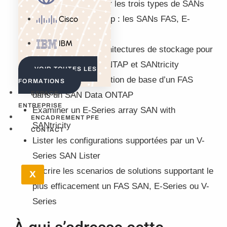
Identifier et expliquer les trois types de SANs
supportés par NetApp : les SANs FAS, E-
Cisco
Series et V-Series
IBM
Comprendre les architectures de stockage pour
les logiciels Data ONTAP et SANtricity
VOIR TOUTES LES
Réaliser la configuration de base d’un FAS
FORMATIONS
ESPACE
dans un SAN Data ONTAP
ENTREPRISE
Examiner un E-Series array SAN with
ENCADREMENT PFE
SANtricity
CONTACT
Lister les configurations supportées par un V-
Series SAN Lister
Décrire les scenarios de solutions supportant le
X
plus efficacement un FAS SAN, E-Series ou V-
Series