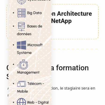
Formation Architecture
Big Data
SAN sur NetApp
Bases de
2 Jours
données
Microsoft
Système
Objectifs de la formation
Management
SAN NetApp
Télécom -
A l’issue de cette formation, le stagiaire sera en
Mobile
mesure de :
Web - Digital