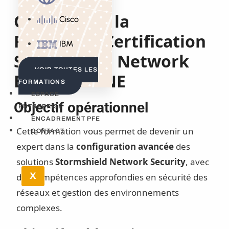
Objectifs de la
Cisco
Formation Certification
IBM
Stormshield Network
VOIR TOUTES LES
Expert – CSNE
FORMATIONS
ESPACE
Objectif opérationnel
ENTREPRISE
ENCADREMENT PFE
Cette formation vous permet de devenir un
CONTACT
expert dans la
configuration avancée
des
solutions
Stormshield Network Security
, avec
X
des compétences approfondies en sécurité des
réseaux et gestion des environnements
complexes.