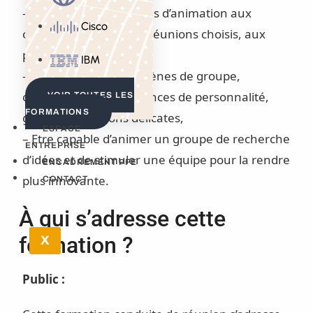
– Adapter les techniques d’animation aux
Cisco
objectifs, aux types de réunions choisis, aux
publics,
IBM
– Maîtriser les phénomènes de groupe,
comprendre les différences de personnalité,
VOIR TOUTES LES
FORMATIONS
gérer les situations délicates,
ESPACE
– Etre capable d’animer un groupe de recherche
ENTREPRISE
d’idées et de stimuler une équipe pour la rendre
ENCADREMENT PFE
plus innovante.
CONTACT
À qui s’adresse cette
formation ?
X
Public :