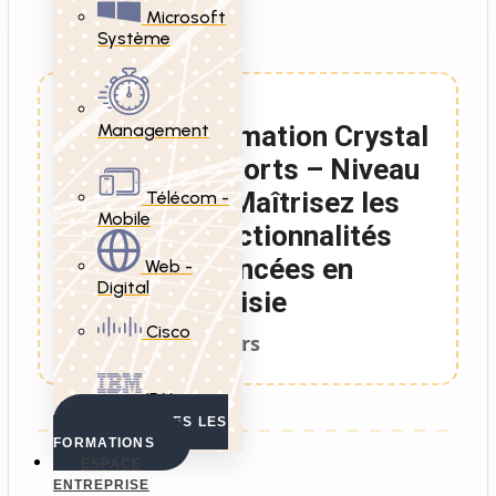
Microsoft
Système
Management
Formation Crystal
Reports – Niveau
2 : Maîtrisez les
Télécom -
Mobile
fonctionnalités
avancées en
Web -
Digital
Tunisie
Cisco
3 Jours
IBM
VOIR TOUTES LES
FORMATIONS
ESPACE
ENTREPRISE