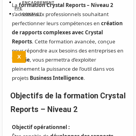
ENCADREMENT
La
formation Crystal Reports – Niveau 2
PFE
s’adresse aux professionnels souhaitant
CONTACT
perfectionner leurs compétences en
création
de rapports complexes avec Crystal
Reports
. Cette formation avancée, conçue
pour répondre aux besoins des entreprises en
X
Tunisie
, vous permettra d’exploiter
pleinement la puissance de l’outil dans vos
projets
Business Intelligence
.
Objectifs de la formation Crystal
Reports – Niveau 2
Objectif opérationnel :