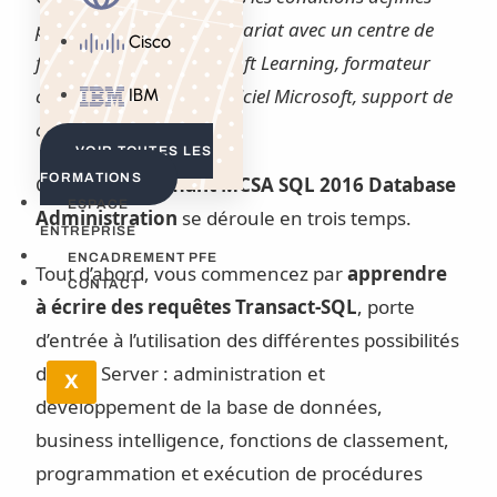
par Microsoft : en partenariat avec un centre de
Cisco
formation agréé Microsoft Learning, formateur
certifié Microsoft, lab officiel Microsoft, support de
IBM
cours officiel Microsoft
.
VOIR TOUTES LES
FORMATIONS
Ce
cursus certifiant MCSA SQL 2016 Database
ESPACE
Administration
se déroule en trois temps.
ENTREPRISE
ENCADREMENT PFE
Tout d’abord, vous commencez par
apprendre
CONTACT
à écrire des requêtes Transact-SQL
, porte
d’entrée à l’utilisation des différentes possibilités
de SQL Server : administration et
X
développement de la base de données,
business intelligence, fonctions de classement,
programmation et exécution de procédures