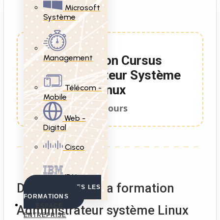
Microsoft
Système
Management
Formation Cursus
Administrateur Système
Linux
Télécom -
Mobile
27 Jours
Web -
Digital
Cisco
IBM
Description de la formation
VOIR TOUTES LES
FORMATIONS
ESPACE
Administrateur système Linux
ENTREPRISE