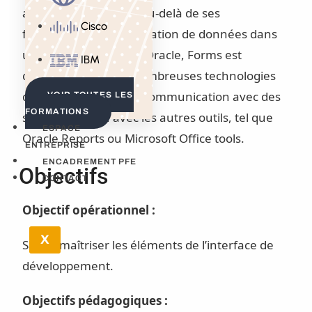
applications métiers. Au-delà de ses
Cisco
fonctionnalités d’intégration de données dans
une base de données Oracle, Forms est
IBM
compatible avec de nombreuses technologies
d’authentification, de communication avec des
VOIR TOUTES LES
FORMATIONS
services web ou avec les autres outils, tel que
ESPACE
Oracle Reports ou Microsoft Office tools.
ENTREPRISE
ENCADREMENT PFE
Objectifs
CONTACT
Objectif opérationnel :
X
Savoir maîtriser les éléments de l’interface de
développement.
Objectifs pédagogiques :