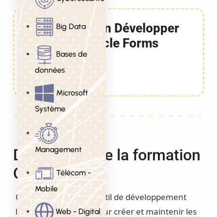
Formation Développer
Big Data
avec Oracle Forms
Bases de
11g/12c
données
4 Jours
Microsoft
Système
Management
Description de la formation
Oracle Forms
Télécom -
Mobile
Oracle Forms est un outil de développement
largement répandu pour créer et maintenir les
Web - Digital