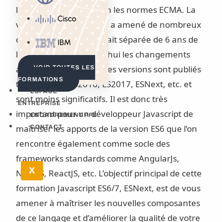
langage Javascript selon les normes ECMA. La
Cisco
version 6 (ES6 / ES2015) a amené de nombreux
changement car elle était séparée de 6 ans de
IBM
la version ES5. Aujourd’hui les changements
amenés par les dernières versions sont publiés
VOIR TOUTES LES
FORMATIONS
tous les ans : ES2016, ES2017, ESNext, etc. et
ESPACE
sont moins significatifs. Il est donc très
ENTREPRISE
important pour un développeur Javascript de
ENCADREMENT PFE
maîtriser les apports de la version ES6 que l’on
CONTACT
rencontre également comme socle des
frameworks standards comme AngularJs,
X
NodeJS, ReactJS, etc. L’objectif principal de cette
formation Javascript ES6/7, ESNext, est de vous
amener à maîtriser les nouvelles composantes
de ce langage et d’améliorer la qualité de votre