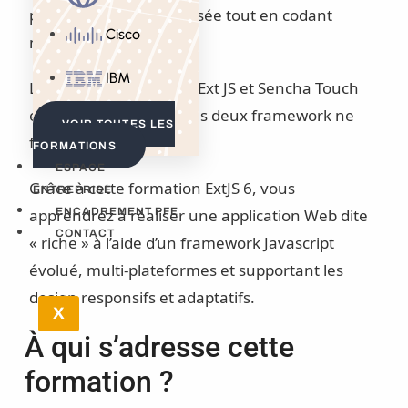
produire une UE optimisée tout en codant
Cisco
moins.
IBM
Le processus de fusion Ext JS et Sencha Touch
est arrivé à termes et les deux framework ne
VOIR TOUTES LES
font plus qu’un.
FORMATIONS
ESPACE
Grâce à cette formation ExtJS 6, vous
ENTREPRISE
apprendrez à réaliser une application Web dite
ENCADREMENT PFE
CONTACT
« riche » à l’aide d’un framework Javascript
évolué, multi-plateformes et supportant les
design responsifs et adaptatifs.
X
À qui s’adresse cette
formation ?