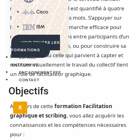
n’est pas un vain mot : il est quantifié à quatre
Cisco
fois supérieur à celui des mots. S’appuyer sur
l’image est donc une démarche efficace pour
IBM
développer les échanges entre participants d’un
VOIR TOUTES LES
atelier ou d’une réunion, ou pour construire sa
FORMATIONS
pensée. Celui ou celle qui parvient à capter et
ESPACE
restituer visuellement le travail du collectif tient
ENTREPRISE
un rôle de facilitateur graphique.
ENCADREMENT PFE
CONTACT
Objectifs
Au cours de cette
formation Facilitation
X
graphique et scribing
, vous allez acquérir les
connaissances et les compétences nécessaires
pour :