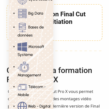
Formation Final Cut
Big Data
Pro X Initiation
Bases de
5 Jours
données
Microsoft
Système
Objectifs de la formation
Management
Final Cut Pro X
Télécom -
Cette formation Final Cut Pro X vous permet
Mobile
d’apprendre à réaliser des montages vidéo
professionnels avec la dernière version de Final
Web - Digital