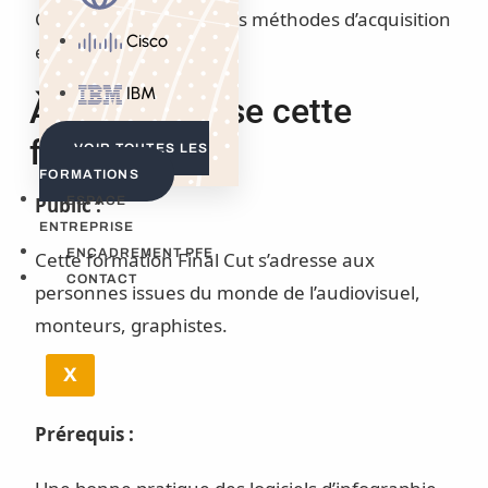
Cut Pro et à identifier les méthodes d’acquisition
Cisco
et de formats de fichier.
IBM
À qui s’adresse cette
formation ?
VOIR TOUTES LES
FORMATIONS
Public :
ESPACE
ENTREPRISE
ENCADREMENT PFE
Cette formation Final Cut s’adresse aux
CONTACT
personnes issues du monde de l’audiovisuel,
monteurs, graphistes.
X
Prérequis :