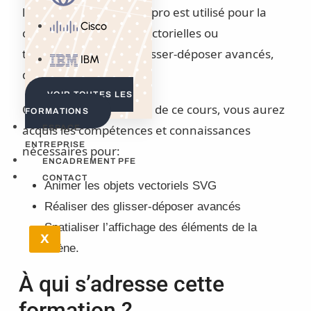
logiciel Hype Pro. Hype pro est utilisé pour la
Cisco
création d’animation vectorielles ou
typographiques, des glisser-déposer avancés,
IBM
du flat 3D.
VOIR TOUTES LES
Concrètement, à l’issue de ce cours, vous aurez
FORMATIONS
acquis les compétences et connaissances
ESPACE
ENTREPRISE
nécessaires pour:
ENCADREMENT PFE
CONTACT
Animer les objets vectoriels SVG
Réaliser des glisser-déposer avancés
Spatialiser l’affichage des éléments de la
X
scène.
À qui s’adresse cette
formation ?