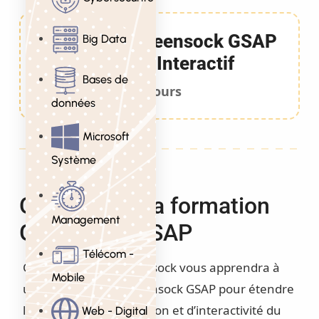
Formation Greensock GSAP
Big Data
: Design Interactif
Bases de
5 Jours
données
Microsoft
Système
Objectifs de la formation
Management
Greensock GSAP
Télécom -
Cette formation Greensock vous apprendra à
Mobile
utiliser la librairie Greensock GSAP pour étendre
les propriétés d’animation et d’interactivité du
Web - Digital