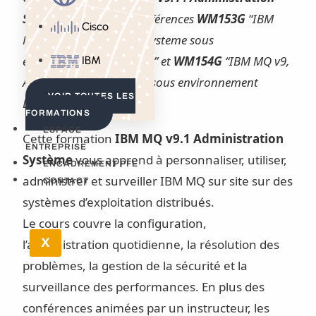
Système
remplace les références
WM153G
“IBM
Cisco
MQ v9, Administration Systeme sous
environnement Windows” et
WM154G
“IBM MQ v9,
IBM
Administration Système sous environnement
VOIR TOUTES LES
Linux”.
FORMATIONS
ESPACE
Cette formation
IBM MQ v9.1 Administration
ENTREPRISE
Système
vous apprend à personnaliser, utiliser,
ENCADREMENT PFE
administrer et surveiller IBM MQ sur site sur des
CONTACT
systèmes d’exploitation distribués.
Le cours couvre la configuration,
X
l’administration quotidienne, la résolution des
problèmes, la gestion de la sécurité et la
surveillance des performances. En plus des
conférences animées par un instructeur, les