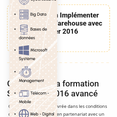
Formation Implémenter
Big Data
un Data Warehouse avec
Bases de
SQL Server 2016
données
5 Jours
Microsoft
Système
Management
Objectifs de la formation
SQL Server 2016 avancé
Télécom -
Mobile
Cette formation est délivrée dans les conditions
définies par Microsoft : en partenariat avec un
Web - Digital