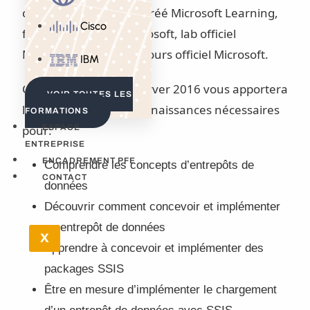
centre de formation agréé Microsoft Learning,
Cisco
formateur certifié Microsoft, lab officiel
Microsoft, support de cours officiel Microsoft.
IBM
Cette formation SQLServer 2016 vous apportera
VOIR TOUTES LES
les compétences et connaissances nécessaires
FORMATIONS
pour:
ESPACE
ENTREPRISE
ENCADREMENT PFE
Comprendre les concepts d’entrepôts de
CONTACT
données
Découvrir comment concevoir et implémenter
un entrepôt de données
X
Apprendre à concevoir et implémenter des
packages SSIS
Être en mesure d’implémenter le chargement