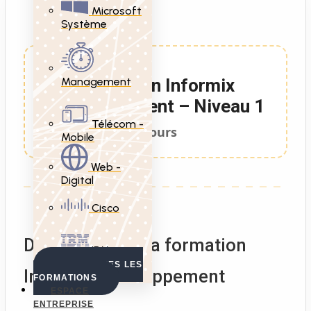
Microsoft
Système
Management
Formation Informix
Développement – Niveau 1
Télécom -
5 Jours
Mobile
Web -
Digital
Cisco
Description de la formation
IBM
VOIR TOUTES LES
Informix Développement
FORMATIONS
ESPACE
ENTREPRISE