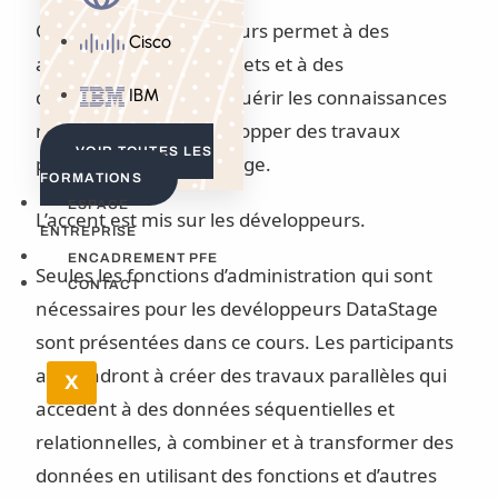
Cette formation de 4 jours permet à des
Cisco
administrateurs de projets et à des
développeurs ETL d’acquérir les connaissances
IBM
nécessaires pour développer des travaux
VOIR TOUTES LES
parallèles dans DataStage.
FORMATIONS
ESPACE
L’accent est mis sur les développeurs.
ENTREPRISE
ENCADREMENT PFE
Seules les fonctions d’administration qui sont
CONTACT
nécessaires pour les devéloppeurs DataStage
sont présentées dans ce cours. Les participants
apprendront à créer des travaux parallèles qui
X
accèdent à des données séquentielles et
relationnelles, à combiner et à transformer des
données en utilisant des fonctions et d’autres