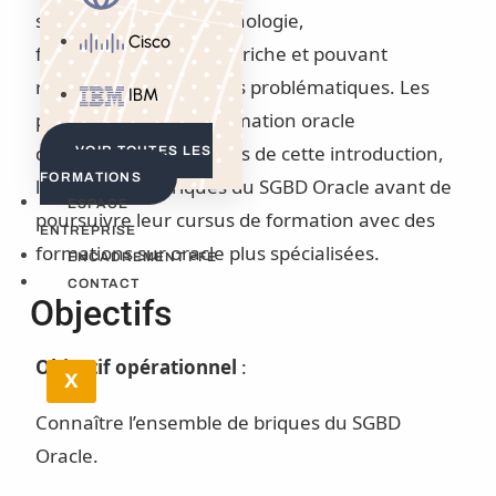
solution de haute technologie,
Cisco
fonctionnellement très riche et pouvant
répondre à de multiples problématiques. Les
IBM
participants à cette formation oracle
découvriront, au travers de cette introduction,
VOIR TOUTES LES
FORMATIONS
l’ensemble de briques du SGBD Oracle avant de
ESPACE
poursuivre leur cursus de formation avec des
ENTREPRISE
formations sur oracle plus spécialisées.
ENCADREMENT PFE
CONTACT
Objectifs
Objectif opérationnel
:
X
Connaître l’ensemble de briques du SGBD
Oracle.