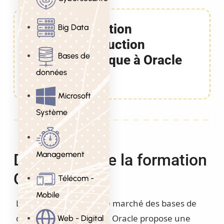
Formation
Big Data
Introduction
Bases de
technique à Oracle
données
2 Jours
Microsoft
Système
Management
Description de la formation
Oracle
Télécom -
Mobile
Leader historique sur le marché des bases de
données relationnelles, Oracle propose une
Web - Digital