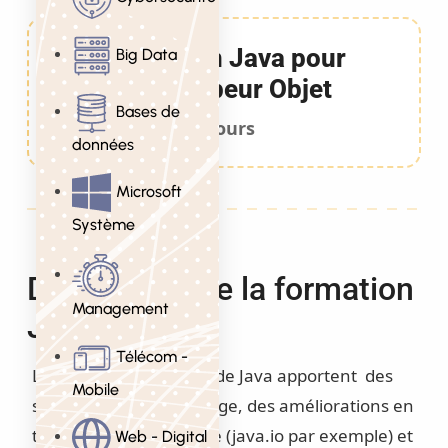
Formation Java pour
Big Data
développeur Objet
Bases de
4 Jours
données
Microsoft
Système
Description de la formation
Management
Java
Télécom -
Les dernières versions de Java apportent des
Mobile
simplifications de langage, des améliorations en
termes de performance (java.io par exemple) et
Web - Digital