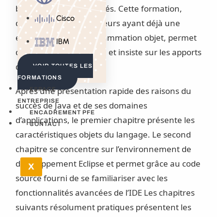
bien d’autres nouveautés. Cette formation,
Cisco
destinée aux développeurs ayant déjà une
expérience de la programmation objet, permet
IBM
de se familiariser à Java et insiste sur les apports
des versions 7 et 8.
VOIR TOUTES LES
FORMATIONS
Après une présentation rapide des raisons du
ESPACE
ENTREPRISE
succès de Java et de ses domaines
ENCADREMENT PFE
d’applications, le premier chapitre présente les
CONTACT
caractéristiques objets du langage. Le second
chapitre se concentre sur l’environnement de
développement Eclipse et permet grâce au code
X
source fourni de se familiariser avec les
fonctionnalités avancées de l’IDE Les chapitres
suivants résolument pratiques présentent les