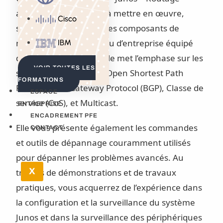
avancé” vous apprend à mettre en œuvre,
Cisco
surveiller et dépanner les composants de
niveau 3 dans un réseau d’entreprise équipé
IBM
des solutions Juniper. Elle met l’emphase sur les
VOIR TOUTES LES
sujets suivants : OSPF (Open Shortest Path
FORMATIONS
First), Border Gateway Protocol (BGP), Classe de
ESPACE
service (CoS), et Multicast.
ENTREPRISE
ENCADREMENT PFE
Elle vous présente également les commandes
CONTACT
et outils de dépannage couramment utilisés
pour dépanner les problèmes avancés. Au
X
travers de démonstrations et de travaux
pratiques, vous acquerrez de l’expérience dans
la configuration et la surveillance du système
Junos et dans la surveillance des périphériques