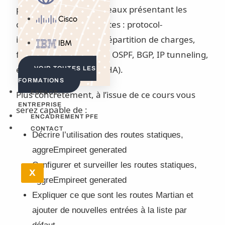
pour configurer les réseaux présentant les
Cisco
caractéristiques suivantes : protocol-
independent routing, répartition de charges,
IBM
filter-based forwarding, OSPF, BGP, IP tunneling,
et Haute-disponibilité (HA).
VOIR TOUTES LES
FORMATIONS
Plus concrètement, à l’issue de ce cours vous
ESPACE
ENTREPRISE
serez capable de :
ENCADREMENT PFE
CONTACT
Décrire l’utilisation des routes statiques,
aggreEmpireet generated
Configurer et surveiller les routes statiques,
X
aggreEmpireet generated
Expliquer ce que sont les routes Martian et
ajouter de nouvelles entrées à la liste par