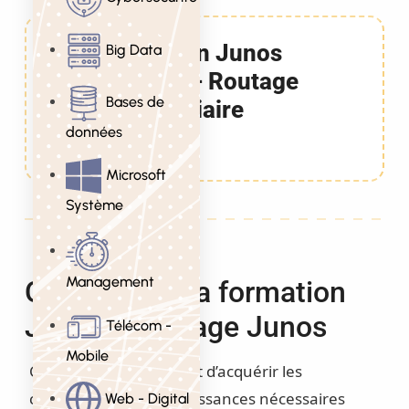
Formation Junos
Big Data
Juniper – Routage
Bases de
intermédiaire
données
2 Jours
Microsoft
Système
Management
Objectifs de la formation
Juniper Routage Junos
Télécom -
Mobile
Cette formation permet d’acquérir les
compétences et connaissances nécessaires
Web - Digital