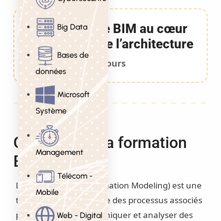
Formation Le BIM au cœur
Big Data
des métiers de l’architecture
Bases de
1 Jours
données
Microsoft
Système
Objectifs de la formation
Management
BIM
Télécom -
Le BIM (Building Information Modeling) est une
Mobile
technologie qui propose des processus associés
pour produire, communiquer et analyser des
Web - Digital