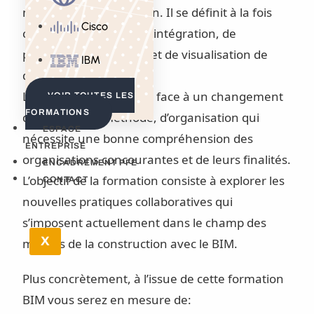
modèles de construction. Il se définit à la fois
Cisco
comme un processus d’intégration, de
production, de gestion et de visualisation de
IBM
données.
Les professionnels sont face à un changement
VOIR TOUTES LES
FORMATIONS
de culture, de méthode, d’organisation qui
ESPACE
nécessite une bonne compréhension des
ENTREPRISE
organisations concourantes et de leurs finalités.
ENCADREMENT PFE
L’objectif de la formation consiste à explorer les
CONTACT
nouvelles pratiques collaboratives qui
s’imposent actuellement dans le champ des
X
métiers de la construction avec le BIM.
Plus concrètement, à l’issue de cette formation
BIM vous serez en mesure de: