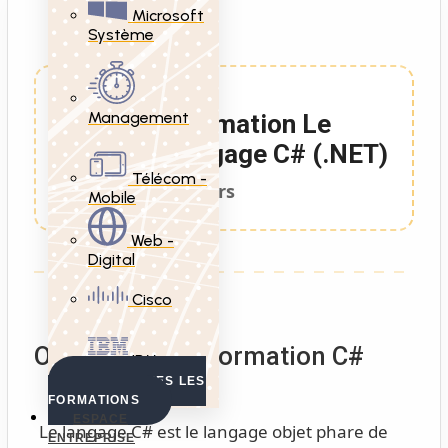
Microsoft
Système
Management
Formation Le
langage C# (.NET)
Télécom -
5 Jours
Mobile
Web -
Digital
Cisco
Objectifs de la formation C#
IBM
VOIR TOUTES LES
FORMATIONS
ESPACE
Le langage C# est le langage objet phare de
ENTREPRISE