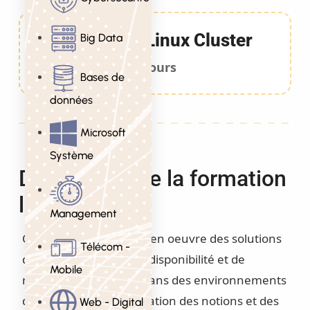
Formation Linux Cluster
Big Data
3 Jours
Bases de
données
Microsoft
Système
Description de la formation
linux cluster
Management
Comprendre et mettre en oeuvre des solutions
Télécom -
de clustering de haute disponibilité et de
Mobile
répartition de charge dans des environnements
de production. Présentation des notions et des
Web - Digital