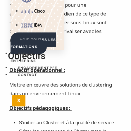
réflexes indispensables pour une
Cisco
administration au quotidien de ce type de
système à base de cluster sous Linux sont
IBM
désormais capables de rivaliser avec les
solutions Unix
VOIR TOUTES LES
FORMATIONS
Objectifs
ESPACE
ENTREPRISE
ENCADREMENT PFE
Objectif opérationnel :
CONTACT
Mettre en œuvre des solutions de clustering
dans un environnement Linux
X
Objectifs pédagogiques :
S’initier au Cluster et à la qualité de service