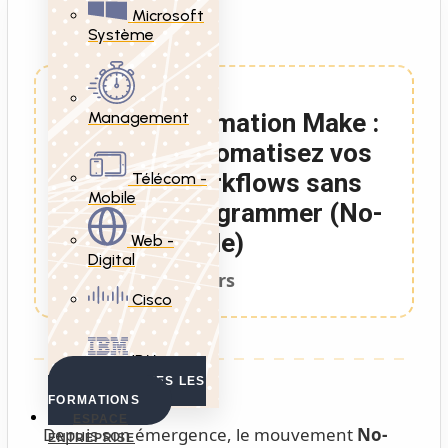
Microsoft
Système
Management
Formation Make :
Automatisez vos
Workflows sans
Télécom -
Mobile
Programmer (No-
Code)
Web -
Digital
3 Jours
Cisco
IBM
VOIR TOUTES LES
FORMATIONS
ESPACE
Depuis son émergence, le mouvement
No-
ENTREPRISE