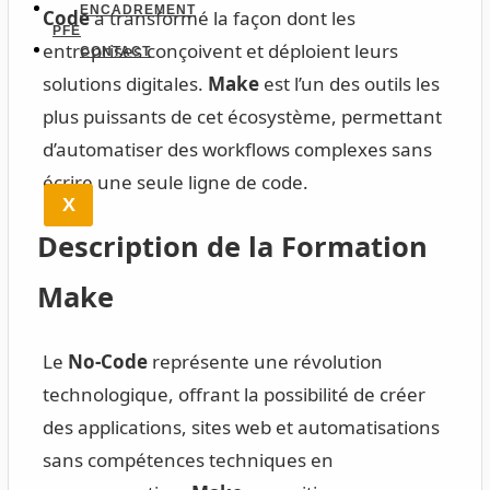
ENCADREMENT
Code
a transformé la façon dont les
PFE
entreprises conçoivent et déploient leurs
CONTACT
solutions digitales.
Make
est l’un des outils les
plus puissants de cet écosystème, permettant
d’automatiser des workflows complexes sans
écrire une seule ligne de code.
X
Description de la Formation
Make
Le
No-Code
représente une révolution
technologique, offrant la possibilité de créer
des applications, sites web et automatisations
sans compétences techniques en