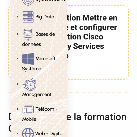
Formation Mettre en
Big Data
oeuvre et configurer
Bases de
la solution Cisco
données
Identity Services
Engine
Microsoft
5 Jours
Système
Management
Télécom -
Description de la formation
Mobile
Cisco ISE
Web - Digital