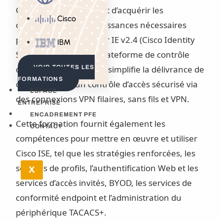
Cette formation permet d’acquérir les
Cisco
compétences et connaissances nécessaires
pour déployer et utiliser IE v2.4 (Cisco Identity
IBM
Services Engine) une plateforme de contrôle
d’accès et d’identité qui simplifie la délivrance de
VOIR TOUTES LES
FORMATIONS
contenus avec un contrôle d’accès sécurisé via
ESPACE
des connexions VPN filaires, sans fils et VPN.
ENTREPRISE
ENCADREMENT PFE
Cette formation fournit également les
CONTACT
compétences pour mettre en œuvre et utiliser
Cisco ISE, tel que les stratégies renforcées, les
services de profils, l’authentification Web et les
X
services d’accès invités, BYOD, les services de
conformité endpoint et l’administration du
périphérique TACACS+.