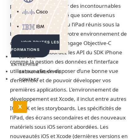
professionnelles autour des incontournables
Cisco
phénomènes de société que sont devenus
l’iPhone, l’iPod Touch, ou l’iPad réunis sous la
IBM
bannière iOS. Une fois votre environnement de
développement et le langage Objective-C
VOIR TOUTES LES
FORMATIONS
maîtrisés vous abordez les API du SDK iPhone
ESPACE
comme la gestion des données et l’interface
ENTREPRISE
utilisateur afin de disposer d’une bonne vue
ENCADREMENT PFE
d’ensemble et de pouvoir développer vos
CONTACT
premières applications. L’environnement de
développement est Xcode, il inclut entre autres
X
IOS SDK et les storyboards. Les spécificités de
l’iPad, des écrans secondaires et des nouveaux
matériels sous iOS seront abordées. Les
nouveautés iOS et Xcode (dernières versions en