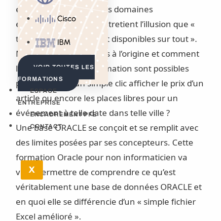
et de sites WEB dans des domaines
Cisco
extrêmement variés entretient l’illusion que «
toutes les données sont disponibles sur tout ».
IBM
Mais d’où viennent-elles à l’origine et comment
les croisements d’information sont possibles
VOIR TOUTES LES
FORMATIONS
pour pouvoir d’un simple clic afficher le prix d’un
ESPACE
article ou encore les places libres pour un
ENTREPRISE
événement à telle date dans telle ville ?
ENCADREMENT PFE
Une base ORACLE se conçoit et se remplit avec
CONTACT
des limites posées par ses concepteurs. Cette
formation Oracle pour non informaticien va
X
vous permettre de comprendre ce qu’est
véritablement une base de données ORACLE et
en quoi elle se différencie d’un « simple fichier
Excel amélioré ».