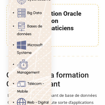
Formation Oracle
Big Data
pour non
Bases de
informaticiens
données
4 Jours
Microsoft
Système
Management
Objectifs de la formation
Oracle Debutant
Télécom -
Mobile
Le nombre impressionnant de base de données
ORACLE utilisées par toute sorte d’applications
Web - Digital