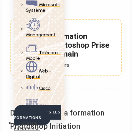
Microsoft
Système
Management
Formation
Photoshop Prise
en main
Télécom -
Mobile
3 Jours
Web -
Digital
Cisco
IBM
Description de la formation
VOIR TOUTES LES
FORMATIONS
ESPACE
Photoshop Initiation
ENTREPRISE