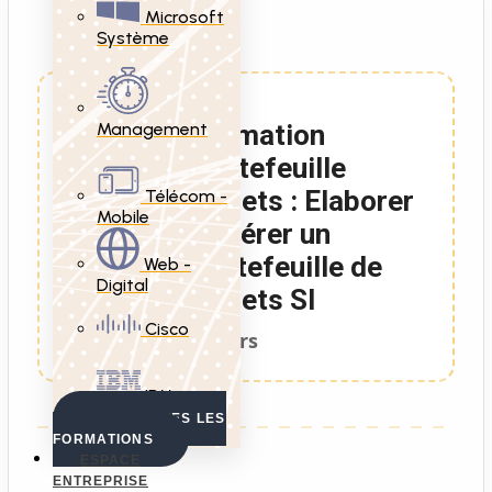
Microsoft
Système
Management
Formation
Portefeuille
projets : Elaborer
Télécom -
Mobile
et gérer un
portefeuille de
Web -
Digital
projets SI
Cisco
2 Jours
IBM
VOIR TOUTES LES
FORMATIONS
ESPACE
ENTREPRISE