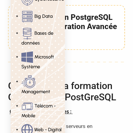
Formation PostgreSQL
Big Data
Administration Avancée
Bases de
3 Jours
données
Microsoft
Système
Objectifs de la formation
Management
Optimisation PostGreSQL
Télécom -
Objectifs pédagogiques :
Mobile
Maintenir un parc de serveurs en
Web - Digital