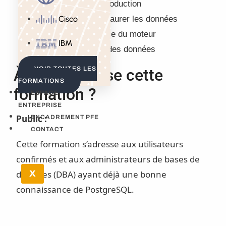
environnement de production
Sauvegarder et Restaurer les données
Cisco
Exploiter la puissance du moteur
IBM
Garantir la sécurité des données
VOIR TOUTES LES
À qui s’adresse cette
FORMATIONS
formation ?
ESPACE
ENTREPRISE
Public :
ENCADREMENT PFE
CONTACT
Cette formation s’adresse aux utilisateurs
confirmés et aux administrateurs de bases de
données (DBA) ayant déjà une bonne
X
connaissance de PostgreSQL.