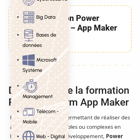
Formation Power
Big Data
Platform – App Maker
Bases de
3 Jours
données
Microsoft
Système
Description de la formation
Management
Power Platform App Maker
Télécom -
Plate-forme low-code permettant de réaliser des
Mobile
applications métier simples ou complexes en
limitant les efforts de développement,
Power
Web - Digital