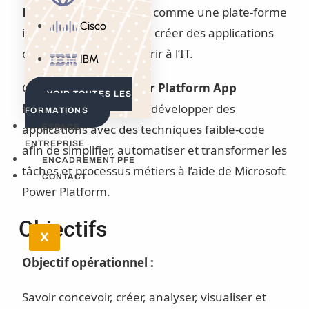
Platform
se positionne comme une plate-forme
Cisco
intégrée permettant de créer des applications
d’entreprise sans recourir à l’IT.
IBM
Cette
formation Power Platform App
VOIR TOUTES LES
Maker
vous apprend à développer des
FORMATIONS
applications avec des techniques faible-code
ESPACE
ENTREPRISE
afin de simplifier, automatiser et transformer les
ENCADREMENT PFE
tâches et processus métiers à l’aide de Microsoft
CONTACT
Power Platform.
Objectifs
X
Objectif opérationnel :
Savoir concevoir, créer, analyser, visualiser et