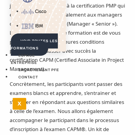
junior ») contrairement à la certification PMP qui
Cisco
elle s’adresse plus spécialement aux managers
de projet expérimentés (Manager « Senior »).
IBM
Le but principal de cette formation est de vous
préparer dans les meilleures conditions
VOIR TOUTES LES
FORMATIONS
possibles pour passer avec succès la
ESPACE
certification CAPM (Certified Associate in Project
ENTREPRISE
Management).
ENCADREMENT PFE
CONTACT
Concrètement, les participants vont passer des
examens blancs et apprendre, s’entrainer et
s’évaluer en répondant aux questions similaires
X
à celle de l’examen. Nous allons également
accompagner le participant dans le processus
d’inscription à l’examen CAPM®. Un kit de