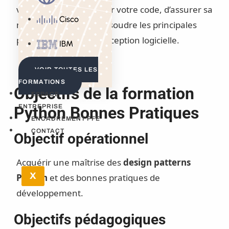
vous permet d’optimiser votre code, d’assurer sa
Cisco
maintenabilité et de résoudre les principales
problématiques de conception logicielle.
IBM
VOIR TOUTES LES
FORMATIONS
Objectifs de la formation
ESPACE
ENTREPRISE
Python Bonnes Pratiques
ENCADREMENT PFE
CONTACT
Objectif opérationnel
Acquérir une maîtrise des
design patterns
X
Python
et des bonnes pratiques de
développement.
Objectifs pédagogiques