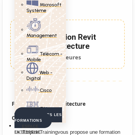
Microsoft
Système
Management
Formation Revit
architecture
Télécom -
20 Heures
Mobile
Web -
Digital
Cisco
Formation Revit architecture
IBM
VOIR TOUTES LES
Objectif :
FORMATIONS
ESPACE
Empire Trainingvous propose une formation
ENTREPRISE