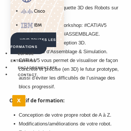
[Modélisation de maquette 3D des Robots sur
Cisco
le logiciel CATIA V5 :
IBM
Des formations et Workshop: #CATIAV5
#Robot #Conception#ASSEMBLAGE.
VOIR TOUTES LES
Des ateliers de conception 3D.
FORMATIONS
Des ateliers d’Assemblage & Simulation.
ESPACE
CATIA V5 vous permet de visualiser de façon
ENTREPRISE
ENCADREMENT PFE
concrète et précise (en 3D) le futur prototype,
CONTACT
aussi d’éviter les difficultés de l’usinage des
blocs progressif.
Objectif de formation:
X
Conception de votre propre robot de A à Z.
Modifications/améliorations de votre robot.