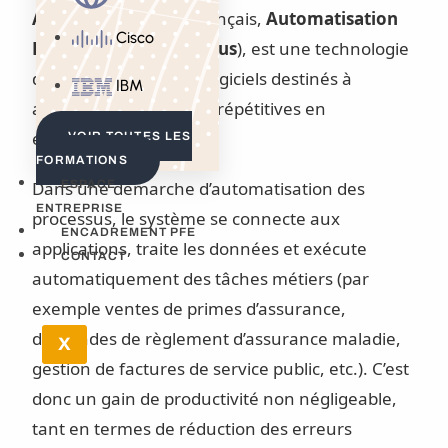
Automation
(ou en français,
Automatisation
Cisco
Robotisée des Processus
), est une technologie
de création de robots logiciels destinés à
IBM
automatiser les tâches répétitives en
entreprise.
VOIR TOUTES LES
FORMATIONS
Dans une démarche d’automatisation des
ESPACE
ENTREPRISE
processus, le système se connecte aux
ENCADREMENT PFE
applications, traite les données et exécute
CONTACT
automatiquement des tâches métiers (par
exemple ventes de primes d’assurance,
demandes de règlement d’assurance maladie,
X
gestion de factures de service public, etc.). C’est
donc un gain de productivité non négligeable,
tant en termes de réduction des erreurs