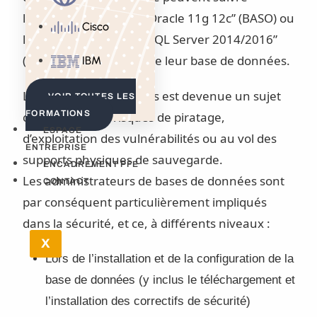
la formation “Sécurité Oracle 11g 12c” (BASO) ou
Cisco
la formation “Sécurité SQL Server 2014/2016”
(BASS) selon le logiciel de leur base de données.
IBM
La sécurité des données est devenue un sujet
VOIR TOUTES LES
FORMATIONS
crucial face aux risques de piratage,
ESPACE
d’exploitation des vulnérabilités ou au vol des
ENTREPRISE
supports physiques de sauvegarde.
ENCADREMENT PFE
Les administrateurs de bases de données sont
CONTACT
par conséquent particulièrement impliqués
dans la sécurité, et ce, à différents niveaux :
X
Lors de l’installation et de la configuration de la
base de données (y inclus le téléchargement et
l’installation des correctifs de sécurité)