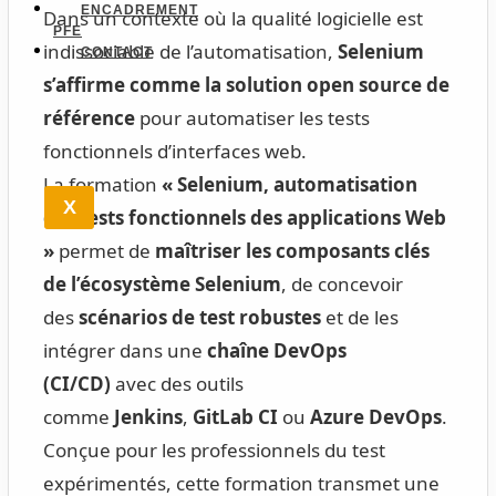
ENCADREMENT
Dans un contexte où la qualité logicielle est
PFE
indissociable de l’automatisation,
Selenium
CONTACT
s’affirme comme la solution open source de
référence
pour automatiser les tests
fonctionnels d’interfaces web.
La formation
« Selenium, automatisation
X
des tests fonctionnels des applications Web
»
permet de
maîtriser les composants clés
de l’écosystème Selenium
, de concevoir
des
scénarios de test robustes
et de les
intégrer dans une
chaîne DevOps
(CI/CD)
avec des outils
comme
Jenkins
,
GitLab CI
ou
Azure DevOps
.
Conçue pour les professionnels du test
expérimentés, cette formation transmet une