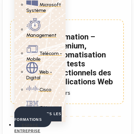
Microsoft
Système
Management
Formation –
Selenium,
automatisation
Télécom -
Mobile
des tests
fonctionnels des
Web -
Digital
applications Web
Cisco
2 Jours
IBM
VOIR TOUTES LES
FORMATIONS
ESPACE
ENTREPRISE