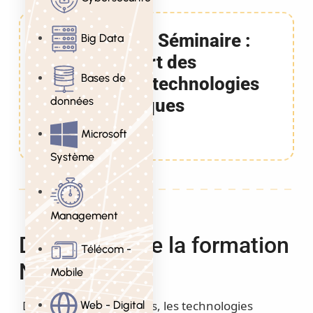
Formation Séminaire :
Big Data
État de l’art des
Bases de
nouvelles technologies
données
informatiques
3 Jours
Microsoft
Système
Management
Description de la formation
Télécom -
NTIC
Mobile
Depuis plus de vingt ans, les technologies
Web - Digital