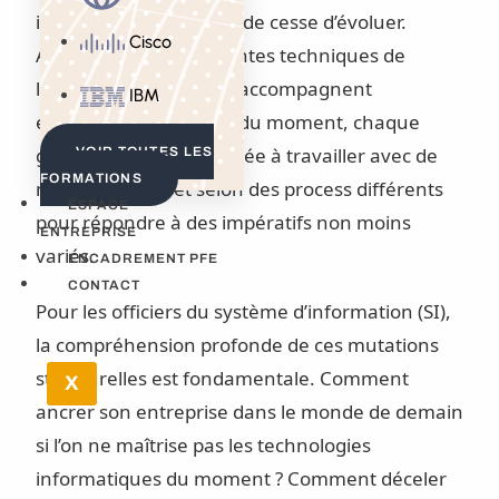
informatiques n’ont eu de cesse d’évoluer.
Cisco
Assujetties aux contraintes techniques de
leur(s) époque(s), elles accompagnent
IBM
également les besoins du moment, chaque
génération étant amenée à travailler avec de
VOIR TOUTES LES
FORMATIONS
multiples outils et selon des process différents
ESPACE
pour répondre à des impératifs non moins
ENTREPRISE
variés.
ENCADREMENT PFE
CONTACT
Pour les officiers du système d’information (SI),
la compréhension profonde de ces mutations
structurelles est fondamentale. Comment
X
ancrer son entreprise dans le monde de demain
si l’on ne maîtrise pas les technologies
informatiques du moment ? Comment déceler