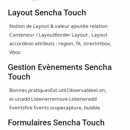
Layout Sencha Touch
Notion de Layout & valeur ajoutée
relation
Conteneur / Layout
Border Layout , Layout
accordéon
attributs : region, fit, strech
Hbox,
Vbox
Gestion Evènements Sencha
Touch
Bonnes pratiques
Ext.util.Observable
el.on,
el.un
add Listener
remove Listener
add
Events
fire Events
scope
capture, bubble
Formulaires Sencha Touch