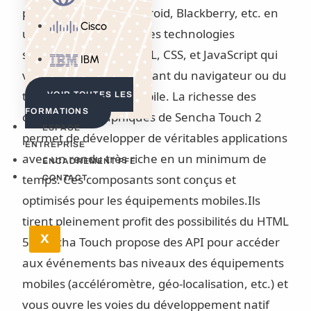
pour iPhone, iPad, Android, Blackberry, etc. en
Cisco
utilisant uniquement des technologies
standards comme HTML, CSS, et JavaScript qui
IBM
vous rendent indépendant du navigateur ou du
type d’équipement mobile. La richesse des
VOIR TOUTES LES
FORMATIONS
composants graphiques de Sencha Touch 2
ESPACE
permet de développer de véritables applications
ENTREPRISE
avec un rendu très riche en un minimum de
ENCADREMENT PFE
temps. Ces composants sont conçus et
CONTACT
optimisés pour les équipements mobiles.Ils
tirent pleinement profit des possibilités du HTML
X
5. Sencha Touch propose des API pour accéder
aux événements bas niveaux des équipements
mobiles (accéléromètre, géo-localisation, etc.) et
vous ouvre les voies du développement natif