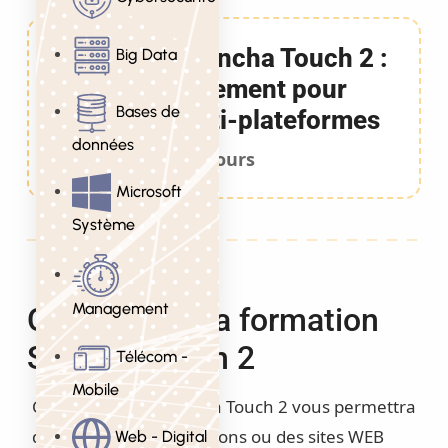
Formation Sencha Touch 2 :
Big Data
Développement pour
Bases de
mobiles multi-plateformes
données
3 Jours
Microsoft
Système
Management
Objectifs de la formation
Sencha Touch 2
Télécom -
Mobile
Cette formation Sencha Touch 2 vous permettra
de réaliser des applications ou des sites WEB
Web - Digital