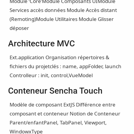
Module ‘Core’
Module Composants UI
Module
Services accès données
Module Accès distant
(Remoting)
Module Utilitaires
Module Glisser
déposer
Architecture MVC
Ext.application
Organisation répertoires &
fichiers du projet
clés : name, appFolder, launch
Controlleur : init, control,
Vue
Model
Conteneur Sencha Touch
Modèle de composant ExtJS
Différence entre
composant et conteneur
Notion de Conteneur
Parent/enfant
Panel, TabPanel, Viewport,
Window
xType