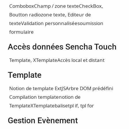
Combobox
Champ / zone texte
CheckBox,
Boutton radio
zone texte, Editeur de
texte
Validation personnalisée
soumission
formulaire
Accès données Sencha Touch
Template, XTemplate
Accès local et distant
Template
Notion de template ExtJS
Arbre DOM prédéfini
Compilation template
notion de
Template
XTemplate
balise
tpl if, tpl for
Gestion Evènement